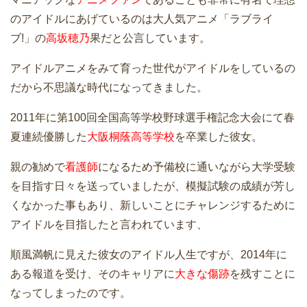
のアイドルにあげているのは大人気アニメ「ラブライ
ブ!」の
高坂穂乃
果だと公言しています。
アイドルアニメをみて育った世代がアイドルをしているの
だから不思議な時代になってきました。
2011年に第100回全国高等学校野球選手権記念大会にて春
夏連続優勝した
大阪桐蔭高等学校
を卒業した彼女。
親の勧めで
看護師
になるため予備校に通いながら大学受験
を目指す日々を送っていましたが、模擬試験の成績が芳し
くなかった事もあり、新しいことにチャレンジするために
アイドルを目指したと言われています、
順風満帆に見えた彼女のアイドル人生ですが、2014年に
ある報道を受け、そのキャリアに
大きな傷跡
を残すことに
なってしまったのです。