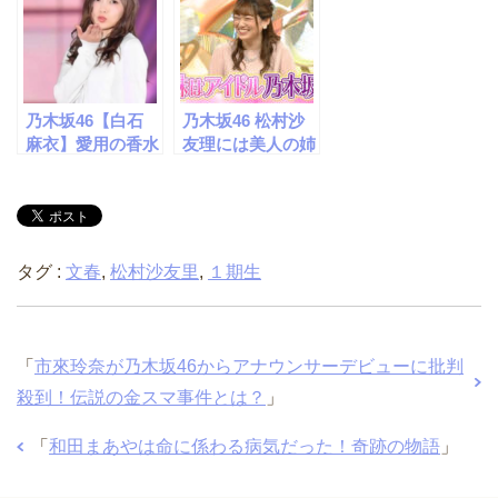
乃木坂46【白石
乃木坂46 松村沙
麻衣】愛用の香水
友理には美人の姉
はなに？こだわり
がいた!?身内しか
は？
知らないプライベ
ートを暴露！
タグ :
文春
,
松村沙友里
,
１期生
「
市來玲奈が乃木坂46からアナウンサーデビューに批判
殺到！伝説の金スマ事件とは？
」
「
和田まあやは命に係わる病気だった！奇跡の物語
」