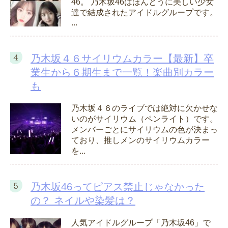
46。 乃木坂46はほんとうに美しい少女
達で結成されたアイドルグループです。
...
乃木坂４６サイリウムカラー【最新】卒
業生から６期生まで一覧！楽曲別カラー
も
乃木坂４６のライブでは絶対に欠かせな
いのがサイリウム（ペンライト）です。
メンバーごとにサイリウムの色が決まっ
ており、推しメンのサイリウムカラー
を...
乃木坂46ってピアス禁止じゃなかった
の？ ネイルや染髪は？
人気アイドルグループ「乃木坂46」で