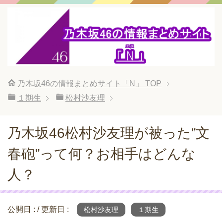
乃木坂46の情報まとめサイト「N」
TOP
１期生
松村沙友理
乃木坂46松村沙友理が被った”文
春砲”って何？お相手はどんな
人？
公開日 :
/ 更新日 :
松村沙友理
１期生