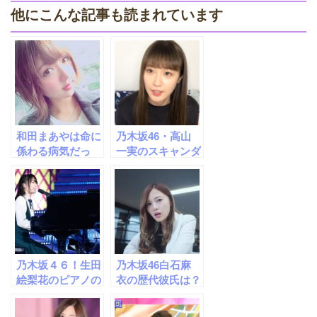
他にこんな記事も読まれています
和田まあやは命に
乃木坂46・高山
係わる病気だっ
一実のスキャンダ
た！奇跡の物語
ル！２ショット画
像が流出？
乃木坂４６！生田
乃木坂46白石麻
絵梨花のピアノの
衣の歴代彼氏は？
実力はプロ並
ジャニーズとの関
み！？
係とは？