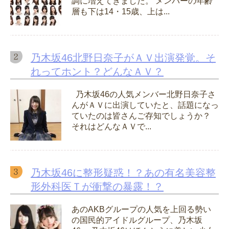
調に増えてきました。 メンバーの年齢
層も下は14・15歳、上は...
乃木坂46北野日奈子がＡＶ出演発覚。そ
れってホント？どんなＡＶ？
乃木坂46の人気メンバー北野日奈子さ
んがＡＶに出演していたと、話題になっ
ていたのは皆さんご存知でしょうか？
それはどんなＡＶで...
乃木坂46に整形疑惑！？あの有名美容整
形外科医Ｔが衝撃の暴露！？
あのAKBグループの人気を上回る勢い
の国民的アイドルグループ、乃木坂