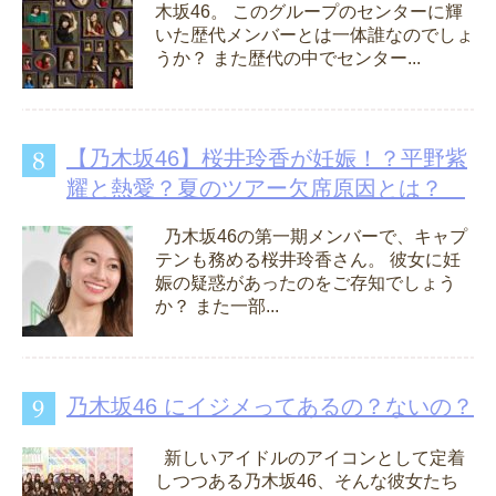
木坂46。 このグループのセンターに輝
いた歴代メンバーとは一体誰なのでしょ
うか？ また歴代の中でセンター...
【乃木坂46】桜井玲香が妊娠！？平野紫
耀と熱愛？夏のツアー欠席原因とは？
乃木坂46の第一期メンバーで、キャプ
テンも務める桜井玲香さん。 彼女に妊
娠の疑惑があったのをご存知でしょう
か？ また一部...
乃木坂46 にイジメってあるの？ないの？
新しいアイドルのアイコンとして定着
しつつある乃木坂46、そんな彼女たち