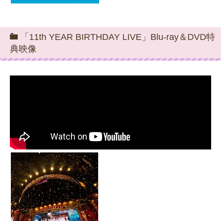
「11th YEAR BIRTHDAY LIVE」Blu-ray＆DVD特
典映像