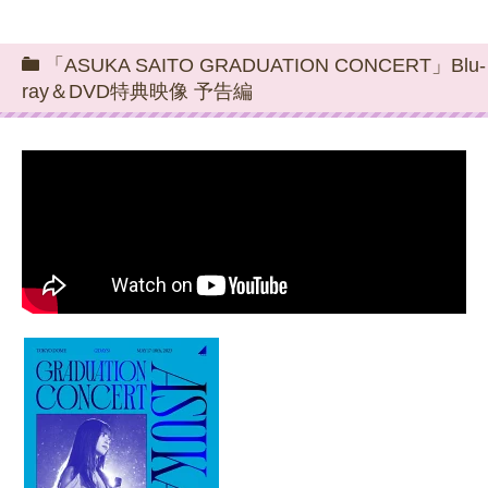
「ASUKA SAITO GRADUATION CONCERT」Blu-
ray＆DVD特典映像 予告編