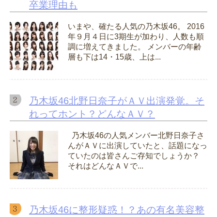
卒業理由も
いまや、確たる人気の乃木坂46。 2016
年９月４日に3期生が加わり、人数も順
調に増えてきました。 メンバーの年齢
層も下は14・15歳、上は...
乃木坂46北野日奈子がＡＶ出演発覚。そ
れってホント？どんなＡＶ？
乃木坂46の人気メンバー北野日奈子さ
んがＡＶに出演していたと、話題になっ
ていたのは皆さんご存知でしょうか？
それはどんなＡＶで...
乃木坂46に整形疑惑！？あの有名美容整