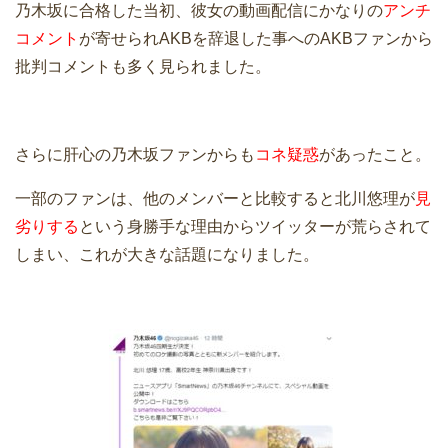
乃木坂に合格した当初、彼女の動画配信にかなりの
アンチ
コメント
が寄せられAKBを辞退した事へのAKBファンから
批判コメントも多く見られました。
さらに肝心の乃木坂ファンからも
コネ疑惑
があったこと。
一部のファンは、他のメンバーと比較すると北川悠理が
見
劣りする
という身勝手な理由からツイッターが荒らされて
しまい、これが大きな話題になりました。