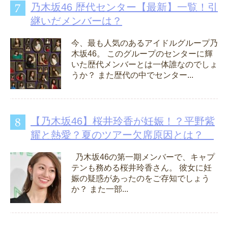
乃木坂46 歴代センター【最新】一覧！引
継いだメンバーは？
今、最も人気のあるアイドルグループ乃
木坂46。 このグループのセンターに輝
いた歴代メンバーとは一体誰なのでしょ
うか？ また歴代の中でセンター...
【乃木坂46】桜井玲香が妊娠！？平野紫
耀と熱愛？夏のツアー欠席原因とは？
乃木坂46の第一期メンバーで、キャプ
テンも務める桜井玲香さん。 彼女に妊
娠の疑惑があったのをご存知でしょう
か？ また一部...