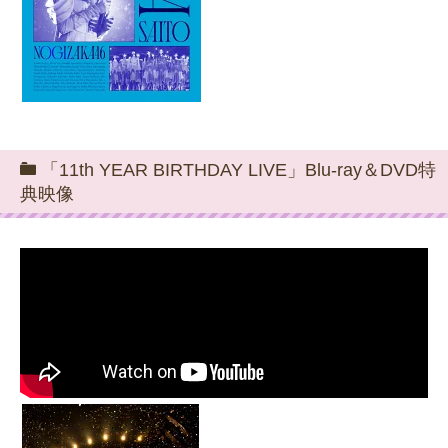
「11th YEAR BIRTHDAY LIVE」Blu-ray＆DVD特
典映像