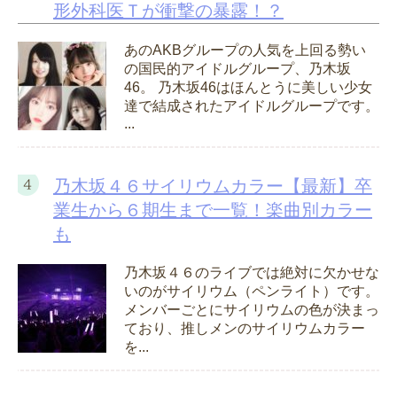
形外科医Ｔが衝撃の暴露！？
あのAKBグループの人気を上回る勢い
の国民的アイドルグループ、乃木坂
46。 乃木坂46はほんとうに美しい少女
達で結成されたアイドルグループです。
...
乃木坂４６サイリウムカラー【最新】卒
業生から６期生まで一覧！楽曲別カラー
も
乃木坂４６のライブでは絶対に欠かせな
いのがサイリウム（ペンライト）です。
メンバーごとにサイリウムの色が決まっ
ており、推しメンのサイリウムカラー
を...