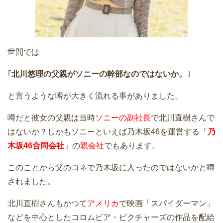
世間では
｢
北川悠理の父親がソニーの幹部なのではないか。
｣
と言うような噂が大きく流れる事がありました。
噂だと彼女の父親は当時
ソニーの副社長
で北川直樹さんで
はないか？しかもソニーといえば乃木坂46を運営する「
乃
木坂46合同会社
」の
親会社
でもあります。
このことから父のコネで乃木坂に入ったのではないかと噂
されました。
北川直樹さんもかつて
アメリカ
で映画「スパイダーマン」
などを中心としたコロムビア・ピクチャーズの作品を配給