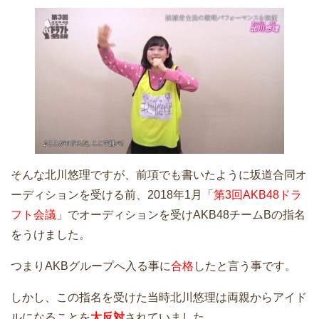
そんな北川悠理ですが、前項でも書いたように坂道合同オ
ーディションを受ける前、2018年1月「
第3回AKB48ドラ
フト会議
」でオーディションを受けAKB48チームBの指名
をうけました。
つまりAKBグループへ入る事に
合格
したと言う事です。
しかし、この指名を受けた当時北川悠理は両親からアイド
ルになることを
大反対
されていました。