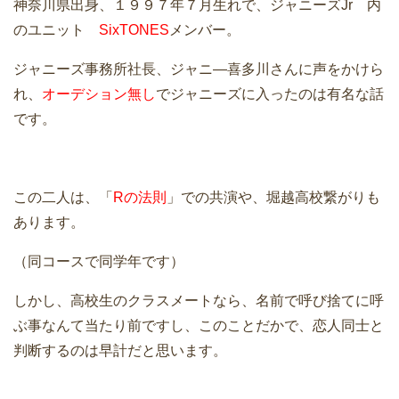
神奈川県出身、１９９７年７月生れで、ジャニーズJr 内
のユニット
SixTONES
メンバー。
ジャニーズ事務所社長、ジャニ―喜多川さんに声をかけら
れ、
オーデション無し
でジャニーズに入ったのは有名な話
です。
この二人は、「
Rの法則
」での共演や、堀越高校繋がりも
あります。
（同コースで同学年です）
しかし、高校生のクラスメートなら、名前で呼び捨てに呼
ぶ事なんて当たり前ですし、このことだかで、恋人同士と
判断するのは早計だと思います。