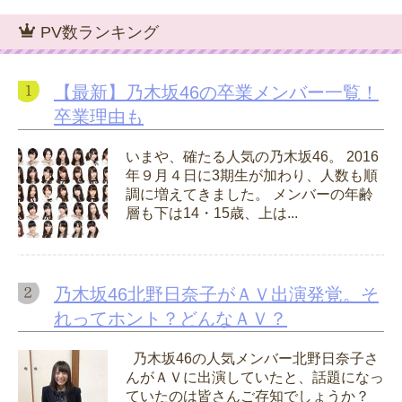
PV数ランキング
【最新】乃木坂46の卒業メンバー一覧！
卒業理由も
いまや、確たる人気の乃木坂46。 2016
年９月４日に3期生が加わり、人数も順
調に増えてきました。 メンバーの年齢
層も下は14・15歳、上は...
乃木坂46北野日奈子がＡＶ出演発覚。そ
れってホント？どんなＡＶ？
乃木坂46の人気メンバー北野日奈子さ
んがＡＶに出演していたと、話題になっ
ていたのは皆さんご存知でしょうか？