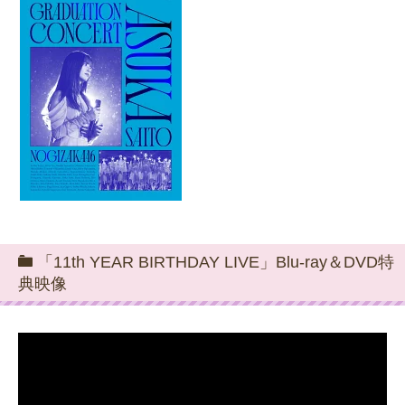
「11th YEAR BIRTHDAY LIVE」Blu-ray＆DVD特
典映像