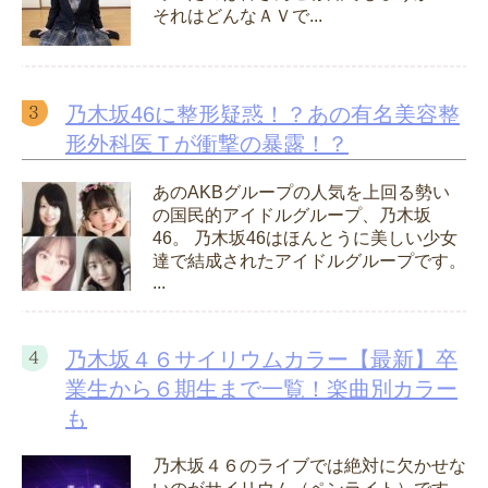
それはどんなＡＶで...
乃木坂46に整形疑惑！？あの有名美容整
形外科医Ｔが衝撃の暴露！？
あのAKBグループの人気を上回る勢い
の国民的アイドルグループ、乃木坂
46。 乃木坂46はほんとうに美しい少女
達で結成されたアイドルグループです。
...
乃木坂４６サイリウムカラー【最新】卒
業生から６期生まで一覧！楽曲別カラー
も
乃木坂４６のライブでは絶対に欠かせな