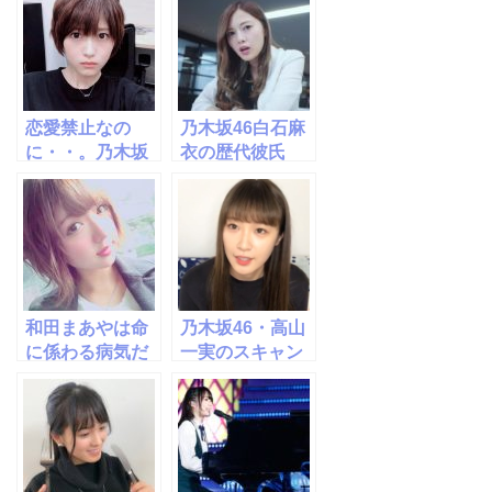
恋愛禁止なの
乃木坂46白石麻
に・・。乃木坂
衣の歴代彼氏
46・若月佑美に
は？ジャニーズ
彼氏がいる
との関係とは？
の！？
和田まあやは命
乃木坂46・高山
に係わる病気だ
一実のスキャン
った！奇跡の物
ダル！２ショッ
語
ト画像が流出？