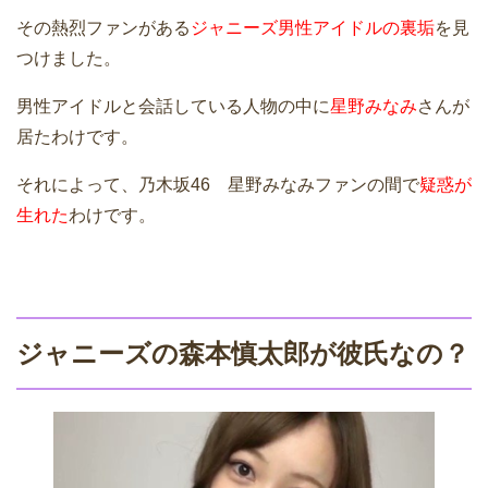
その熱烈ファンがある
ジャニーズ男性アイドルの裏垢
を見
つけました。
男性アイドルと会話している人物の中に
星野みなみ
さんが
居たわけです。
それによって、乃木坂46 星野みなみファンの間で
疑惑が
生れた
わけです。
ジャニーズの森本慎太郎が彼氏なの？