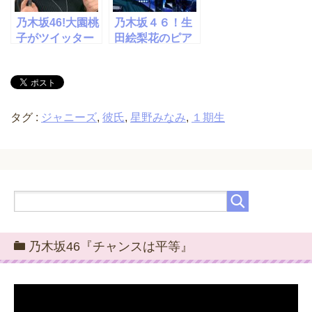
乃木坂46!大園桃
乃木坂４６！生
子がツイッター
田絵梨花のピア
で彼氏発覚？マ
ノの実力はプロ
ネージャー騒動
並み！？
ってなに？
タグ :
ジャニーズ
,
彼氏
,
星野みなみ
,
１期生
乃木坂46『チャンスは平等』