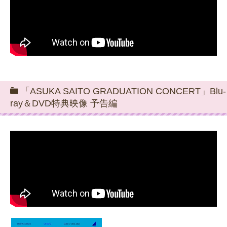
「ASUKA SAITO GRADUATION CONCERT」Blu-
ray＆DVD特典映像 予告編