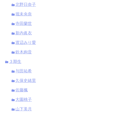
北野日奈子
堀未央奈
寺田蘭世
新内眞衣
渡辺みり愛
鈴木絢音
３期生
与田祐希
久保史緒里
佐藤楓
大園桃子
山下美月