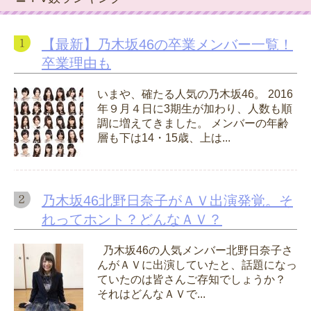
【最新】乃木坂46の卒業メンバー一覧！
卒業理由も
いまや、確たる人気の乃木坂46。 2016
年９月４日に3期生が加わり、人数も順
調に増えてきました。 メンバーの年齢
層も下は14・15歳、上は...
乃木坂46北野日奈子がＡＶ出演発覚。そ
れってホント？どんなＡＶ？
乃木坂46の人気メンバー北野日奈子さ
んがＡＶに出演していたと、話題になっ
ていたのは皆さんご存知でしょうか？
それはどんなＡＶで...