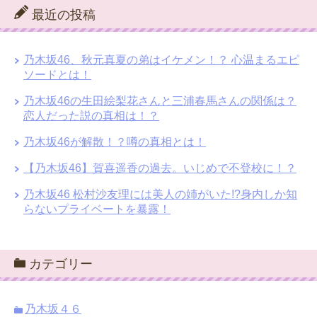
最近の投稿
乃木坂46、秋元真夏の弟はイケメン！？ 心温まるエピ
ソードとは！
乃木坂46の生田絵梨花さんと三浦春馬さんの関係は？
恋人だった説の真相は！？
乃木坂46が解散！？噂の真相とは！
【乃木坂46】賀喜遥香の過去。いじめで不登校に！？
乃木坂46 松村沙友理には美人の姉がいた!?身内しか知
らないプライベートを暴露！
カテゴリー
乃木坂４６