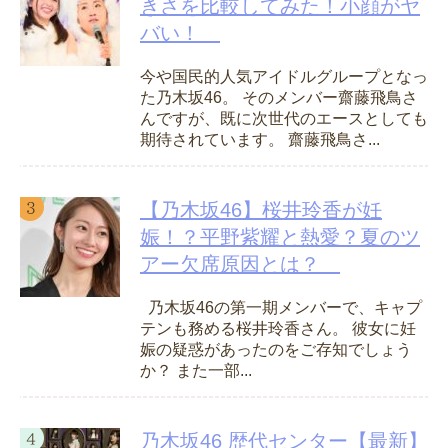
きさを比較してみた！小顔がヤ
バい！
今や国民的人気アイドルグループとなっ
た乃木坂46。 そのメンバー齋藤飛鳥さ
んですが、既に次世代のエースとしても
期待されています。 齋藤飛鳥さ...
【乃木坂46】桜井玲香が妊
娠！？平野紫耀と熱愛？夏のツ
アー欠席原因とは？
乃木坂46の第一期メンバーで、キャプ
テンも務める桜井玲香さん。 彼女に妊
娠の疑惑があったのをご存知でしょう
か？ また一部...
乃木坂46 歴代センター【最新】