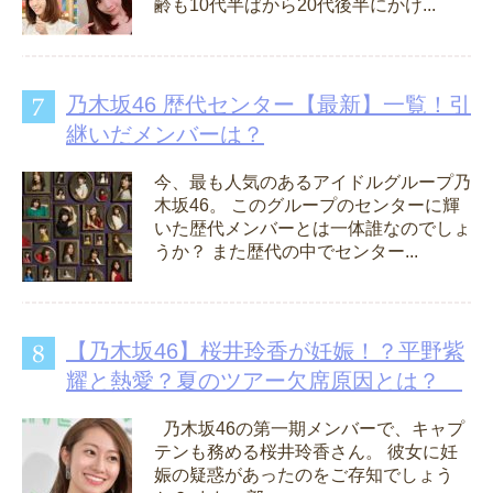
齢も10代半ばから20代後半にかけ...
乃木坂46 歴代センター【最新】一覧！引
継いだメンバーは？
今、最も人気のあるアイドルグループ乃
木坂46。 このグループのセンターに輝
いた歴代メンバーとは一体誰なのでしょ
うか？ また歴代の中でセンター...
【乃木坂46】桜井玲香が妊娠！？平野紫
耀と熱愛？夏のツアー欠席原因とは？
乃木坂46の第一期メンバーで、キャプ
テンも務める桜井玲香さん。 彼女に妊
娠の疑惑があったのをご存知でしょう