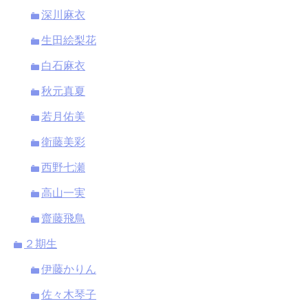
深川麻衣
生田絵梨花
白石麻衣
秋元真夏
若月佑美
衛藤美彩
西野七瀬
高山一実
齋藤飛鳥
２期生
伊藤かりん
佐々木琴子