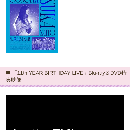
「11th YEAR BIRTHDAY LIVE」Blu-ray＆DVD特
典映像