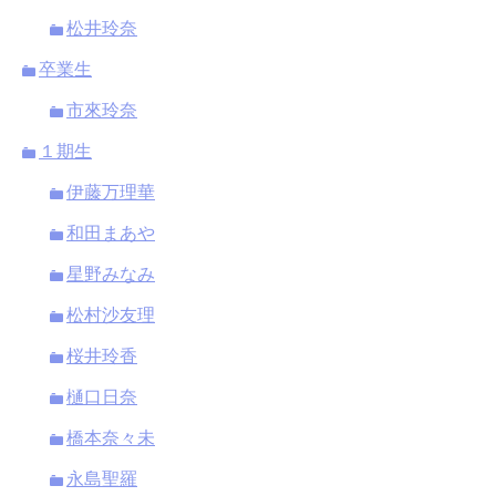
松井玲奈
卒業生
市來玲奈
１期生
伊藤万理華
和田まあや
星野みなみ
松村沙友理
桜井玲香
樋口日奈
橋本奈々未
永島聖羅