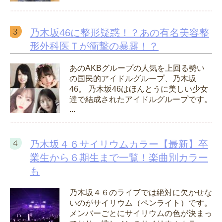
乃木坂46に整形疑惑！？あの有名美容整
形外科医Ｔが衝撃の暴露！？
あのAKBグループの人気を上回る勢い
の国民的アイドルグループ、乃木坂
46。 乃木坂46はほんとうに美しい少女
達で結成されたアイドルグループです。
...
乃木坂４６サイリウムカラー【最新】卒
業生から６期生まで一覧！楽曲別カラー
も
乃木坂４６のライブでは絶対に欠かせな
いのがサイリウム（ペンライト）です。
メンバーごとにサイリウムの色が決まっ