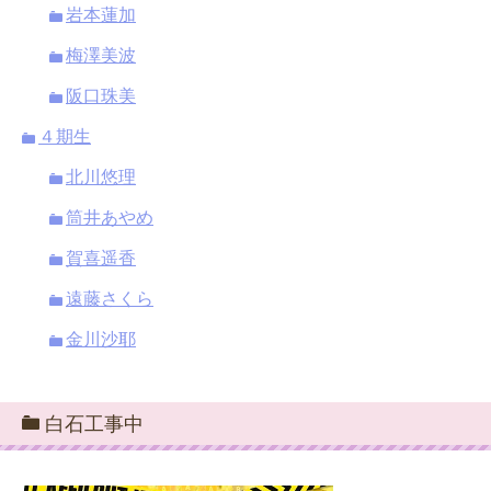
岩本蓮加
梅澤美波
阪口珠美
４期生
北川悠理
筒井あやめ
賀喜遥香
遠藤さくら
金川沙耶
白石工事中